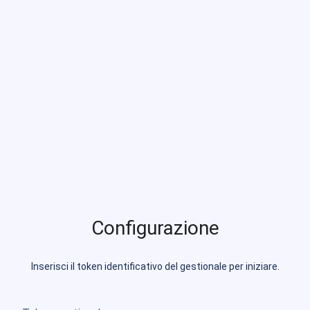
Dashboard
menu
—
building_2_fill
chevron_right
Dati aziendali
Configurazione
Inserisci il token identificativo del gestionale per iniziare.